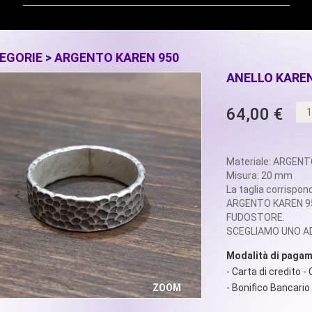
EGORIE
>
ARGENTO KAREN 950
ANELLO KAREN
64,00 €
Materiale: ARGEN
Misura: 20 mm
La taglia corrispond
ARGENTO KAREN 9
FUDOSTORE.
SCEGLIAMO UNO AD 
Modalità di paga
- Carta di credito -
- Bonifico Bancario
ZOOM
ANELLO KAREN TERRA 1
€
64.00
In stock