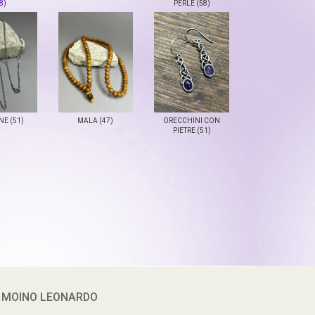
8)
PERLE (58)
E (51)
MALA (47)
ORECCHINI CON
PIETRE (51)
 MOINO LEONARDO