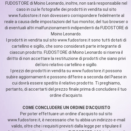
FUDOSTORE di Moino Leonardo, inoltre, non sarà responsabile nel
caso in cui le fotografie dei prodotti in vendita sul sito
www.fudostore.it non dovessero corrispondere fedelmente al
reale a causa delle impostazioni del tuo monitor, del tuo browser o
di eventuali altri malfunzionamenti indipendenti da FUDOSTORE di
Moino Leonardo.
I prodotti in vendita sul sito www.fudostore.it sono tutti dotati di
cartellino e sigillo, che sono considerati parte integrante di
ciascun prodotto. FUDOSTORE di Moino Leonardo si riserva il
diritto di non accettare la restituzione di prodotti che siano privi
del loro relativo cartellino e sigillo.
I prezzi dei prodotti in vendita su www.fudostore.it possono
subire aggiornamenti e possono differire a seconda del Paese in
cui dovrà essere spedito il relativo prodotto. Ti preghiamo,
pertanto, di accertarti del prezzo finale prima di concludere il tuo
ordine d'acquisto.
COME CONCLUDERE UN ORDINE D'ACQUISTO
Per poter effettuare un ordine d'acquisto sul sito
www.fudostore.it, è necessario che tu abbia un indirizzo e-mail
valido, oltre che i requisiti previsti dalla legge per stipulare il