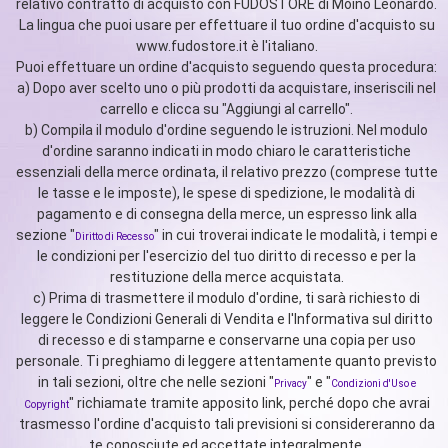
relativo contratto di acquisto con FUDOSTORE di Moino Leonardo.
La lingua che puoi usare per effettuare il tuo ordine d'acquisto su
www.fudostore.it è l'italiano.
Puoi effettuare un ordine d'acquisto seguendo questa procedura:
a) Dopo aver scelto uno o più prodotti da acquistare, inseriscili nel
carrello e clicca su "Aggiungi al carrello".
b) Compila il modulo d'ordine seguendo le istruzioni. Nel modulo
d'ordine saranno indicati in modo chiaro le caratteristiche
essenziali della merce ordinata, il relativo prezzo (comprese tutte
le tasse e le imposte), le spese di spedizione, le modalità di
pagamento e di consegna della merce, un espresso link alla
sezione "
" in cui troverai indicate le modalità, i tempi e
Diritto di Recesso
le condizioni per l'esercizio del tuo diritto di recesso e per la
restituzione della merce acquistata.
c) Prima di trasmettere il modulo d'ordine, ti sarà richiesto di
leggere le Condizioni Generali di Vendita e l'Informativa sul diritto
di recesso e di stamparne e conservarne una copia per uso
personale. Ti preghiamo di leggere attentamente quanto previsto
in tali sezioni, oltre che nelle sezioni "
" e "
Privacy
Condizioni d'Uso e
" richiamate tramite apposito link, perché dopo che avrai
Copyright
trasmesso l'ordine d'acquisto tali previsioni si considereranno da
te conosciute ed accettate integralmente.