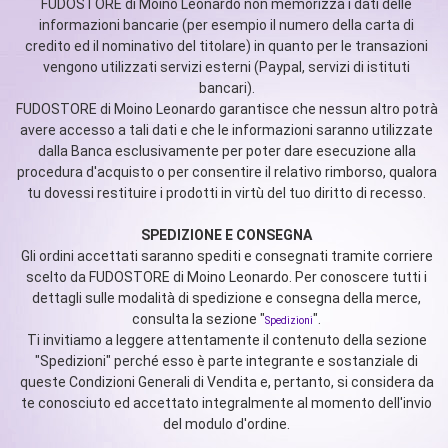
FUDOSTORE di Moino Leonardo non memorizza i dati delle
informazioni bancarie (per esempio il numero della carta di
credito ed il nominativo del titolare) in quanto per le transazioni
vengono utilizzati servizi esterni (Paypal, servizi di istituti
bancari).
FUDOSTORE di Moino Leonardo garantisce che nessun altro potrà
avere accesso a tali dati e che le informazioni saranno utilizzate
dalla Banca esclusivamente per poter dare esecuzione alla
procedura d'acquisto o per consentire il relativo rimborso, qualora
tu dovessi restituire i prodotti in virtù del tuo diritto di recesso.
SPEDIZIONE E CONSEGNA
Gli ordini accettati saranno spediti e consegnati tramite corriere
scelto da FUDOSTORE di Moino Leonardo. Per conoscere tutti i
dettagli sulle modalità di spedizione e consegna della merce,
consulta la sezione "
".
Spedizioni
Ti invitiamo a leggere attentamente il contenuto della sezione
"Spedizioni" perché esso è parte integrante e sostanziale di
queste Condizioni Generali di Vendita e, pertanto, si considera da
te conosciuto ed accettato integralmente al momento dell'invio
del modulo d'ordine.