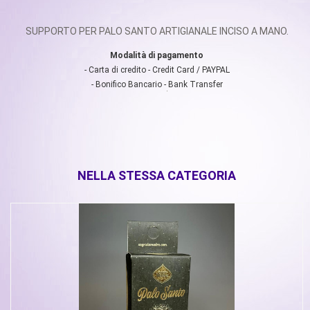
SUPPORTO PER PALO SANTO ARTIGIANALE INCISO A MANO.
Modalità di pagamento
- Carta di credito - Credit Card / PAYPAL
- Bonifico Bancario - Bank Transfer
SUPPORTO PALO SANTO INCISO - 2
€
5.00
In stock
SUPPORTO PER PALO SANTO ARTIGIANALE INCISO A MANO.
NELLA STESSA CATEGORIA